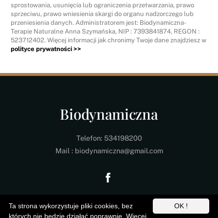
sprostowania, usunięcia lub ograniczenia przetwarzania, prawo
sprzeciwu, prawo wniesienia skargi do organu nadzorczego lub
przeniesienia danych. Administratorem jest: Biodynamiczna-
Terapie Naturalne Anna Szymańska, NIP : 7393841874, REGON :
523712402. Więcej informacji jak chronimy Twoje dane znajdziesz w
polityce prywatności >>
Biodynamiczna
Telefon: 534198200
Mail : biodynamiczna@gmail.com
©
Biodynamiczna
2026
Ta strona wykorzystuje pliki cookies, bez
OK !
Back
których nie będzie działać poprawnie. Więcej