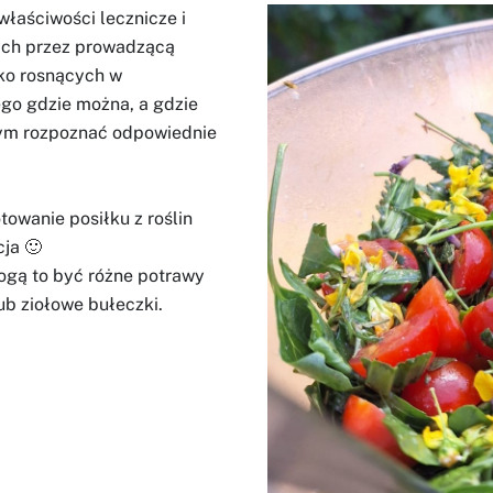
łaściwości lecznicze i
ych przez prowadzącą
iko rosnących w
go gdzie można, a gdzie
czym rozpoznać odpowiednie
owanie posiłku z roślin
ja 🙂
ogą to być różne potrawy
 lub ziołowe bułeczki.