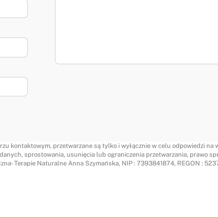
zu kontaktowym, przetwarzane są tylko i wyłącznie w celu odpowiedzi na wi
danych, sprostowania, usunięcia lub ograniczenia przetwarzania, prawo sp
iczna- Terapie Naturalne Anna Szymańska, NIP : 7393841874, REGON : 5237