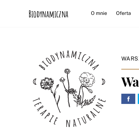
Skip
Biodynamiczna
to
O mnie
Oferta
content
WARS
War