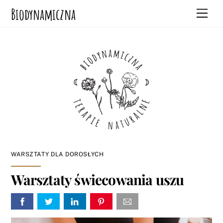
Skip
Biodynamiczna
Men
to
content
WARSZTATY DLA DOROSŁYCH
Warsztaty świecowania uszu